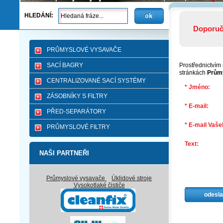
HLEDÁNÍ:
Doporuč
PRŮMYSLOVÉ VYSAVAČE
SACÍ BAGRY
Prostřednictvím
stránkách
Průmy
CENTRALIZOVANÉ SACÍ SYSTÉMY
* Jméno:
ZÁSOBNÍKY S FILTRY
* E-mail:
PŘED-SEPARÁTORY
* E-mail Vaš
PRŮMYSLOVÉ FILTRY
Text:
NAŠI PARTNEŘI
Průmyslové vysavače
Úklidové stroje
Vysokotlaké čističe