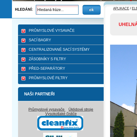
APLIKACE
/
EL
HLEDÁNÍ:
UHELNÁ
PRŮMYSLOVÉ VYSAVAČE
SACÍ BAGRY
CENTRALIZOVANÉ SACÍ SYSTÉMY
ZÁSOBNÍKY S FILTRY
PŘED-SEPARÁTORY
PRŮMYSLOVÉ FILTRY
NAŠI PARTNEŘI
Průmyslové vysavače
Úklidové stroje
Vysokotlaké čističe