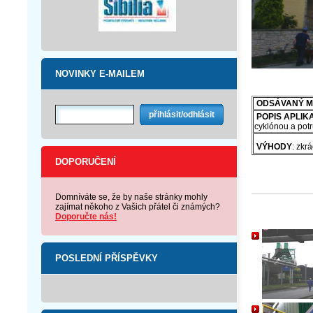
NOVINKY E-MAILEM
ODSÁVANÝ M
POPIS APLIK
cyklónou a pot
VÝHODY
: zkr
DOPORUČENÍ
Domníváte se, že by naše stránky mohly
zajímat někoho z Vašich přátel či známých?
Doporučte nás!
POSLEDNÍ PŘÍSPĚVKY