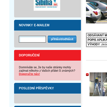
NOVINKY E-MAILEM
OD
SÁVANÝ M
POPIS APLIK
VÝHODY
: zkr
DOPORUČENÍ
Domníváte se, že by naše stránky mohly
zajímat někoho z Vašich přátel či známých?
Doporučte nás!
POSLEDNÍ PŘÍSPĚVKY