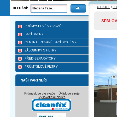
APLIKACE
/
EL
HLEDÁNÍ:
SPALOV
PRŮMYSLOVÉ VYSAVAČE
SACÍ BAGRY
CENTRALIZOVANÉ SACÍ SYSTÉMY
ZÁSOBNÍKY S FILTRY
PŘED-SEPARÁTORY
PRŮMYSLOVÉ FILTRY
NAŠI PARTNEŘI
Průmyslové vysavače
Úklidové stroje
Vysokotlaké čističe