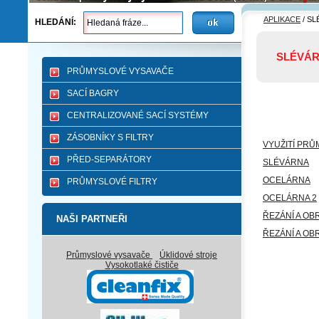
APLIKACE
/
SL
HLEDÁNÍ:
SLÉVÁR
PRŮMYSLOVÉ VYSAVAČE
SACÍ BAGRY
CENTRALIZOVANÉ SACÍ SYSTÉMY
ZÁSOBNÍKY S FILTRY
VYUŽITÍ PR
PŘED-SEPARÁTORY
SLÉVÁRNA
OCELÁRNA
PRŮMYSLOVÉ FILTRY
OCELÁRNA 2
ŘEZÁNÍ A OB
NAŠI PARTNEŘI
ŘEZÁNÍ A OB
Průmyslové vysavače
Úklidové stroje
Vysokotlaké čističe