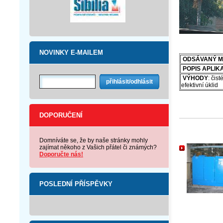
NOVINKY E-MAILEM
OD
SÁVANÝ M
POPIS APLIK
VÝHODY
: čis
efektivní úklid
DOPORUČENÍ
Domníváte se, že by naše stránky mohly
zajímat někoho z Vašich přátel či známých?
Doporučte nás!
POSLEDNÍ PŘÍSPĚVKY