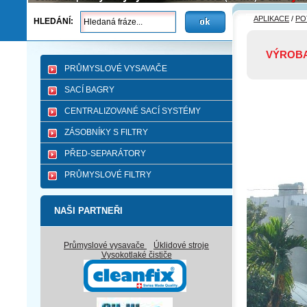
APLIKACE
/
PO
HLEDÁNÍ:
VÝROB
PRŮMYSLOVÉ VYSAVAČE
SACÍ BAGRY
CENTRALIZOVANÉ SACÍ SYSTÉMY
ZÁSOBNÍKY S FILTRY
PŘED-SEPARÁTORY
PRŮMYSLOVÉ FILTRY
NAŠI PARTNEŘI
Průmyslové vysavače
Úklidové stroje
Vysokotlaké čističe