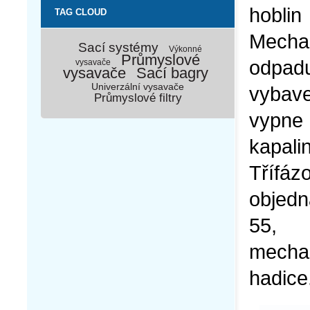
hobli
TAG CLOUD
Mecha
Sací systémy
Výkonné
Průmyslové
odpad
vysavače
vysavače
Sací bagry
Univerzální vysavače
vybav
Průmyslové filtry
vypne
kapali
Třífáz
objedn
55, 
mecha
hadice