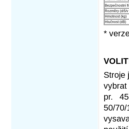
Bezpečnostní fi
Rozměry (d/š/v
Hmotnost (kg)
Hlučnost (dB)
* verz
VOLIT
Stroje
vybrat
pr. 4
50/70
vysava