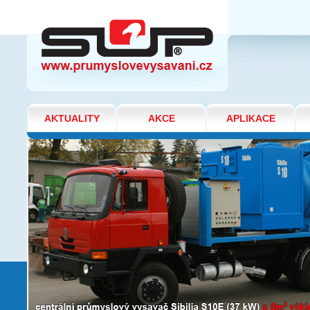
DSB2A / DS5000N / DS5000N 11kW /
DS5002N
AKTUALITY
AKCE
APLIKACE