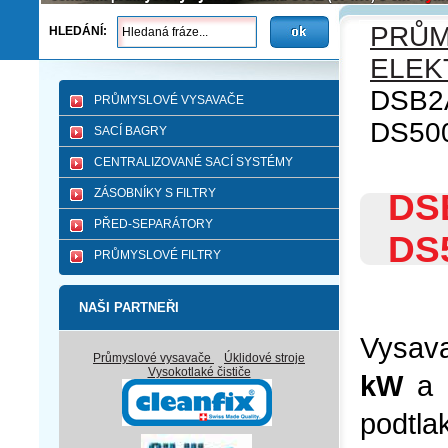
PRŮM
HLEDÁNÍ:
ELEK
DSB2A
PRŮMYSLOVÉ VYSAVAČE
DS50
SACÍ BAGRY
CENTRALIZOVANÉ SACÍ SYSTÉMY
ZÁSOBNÍKY S FILTRY
DSB
PŘED-SEPARÁTORY
DS
PRŮMYSLOVÉ FILTRY
NAŠI PARTNEŘI
Vysav
Průmyslové vysavače
Úklidové stroje
Vysokotlaké čističe
kW
a
podtl