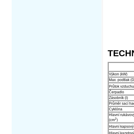
TECH
Výkon (
Max. podtlak (
Průtok vzduchu
Čerpadlo
Zásobník (l)
Průměr sací ha
Cyklóna
Hlavní rukávový 
2
(cm
)
Hlavní kapsový f
Hlavní kazetový 