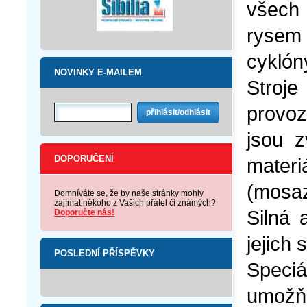
všech
rysem 
cyklón
NOVINKY E-MAILEM
Stroje
provoz
jsou 
DOPORUČENÍ
materiá
(mosa
Domníváte se, že by naše stránky mohly
zajímat někoho z Vašich přátel či známých?
Silná 
Doporučte nás!
jejich 
POSLEDNÍ PŘÍSPĚVKY
Speci
umožň