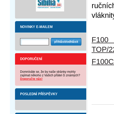
ručních
vlákni
NOVINKY E-MAILEM
F100 
TOP/2
DOPORUČENÍ
F100C/
Domníváte se, že by naše stránky mohly
zajímat někoho z Vašich přátel či známých?
Doporučte nás!
POSLEDNÍ PŘÍSPĚVKY