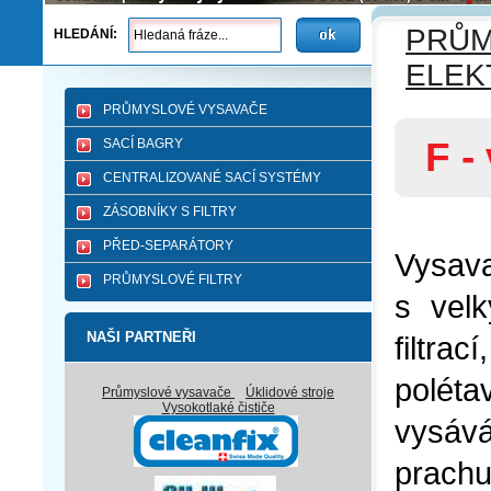
PRŮM
HLEDÁNÍ:
ELEK
PRŮMYSLOVÉ VYSAVAČE
F -
SACÍ BAGRY
CENTRALIZOVANÉ SACÍ SYSTÉMY
ZÁSOBNÍKY S FILTRY
PŘED-SEPARÁTORY
Vysav
PRŮMYSLOVÉ FILTRY
s vel
NAŠI PARTNEŘI
filtra
polét
Průmyslové vysavače
Úklidové stroje
Vysokotlaké čističe
vysává
prachu