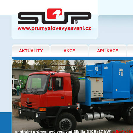
F - vysavače prachu
AKTUALITY
AKCE
APLIKACE