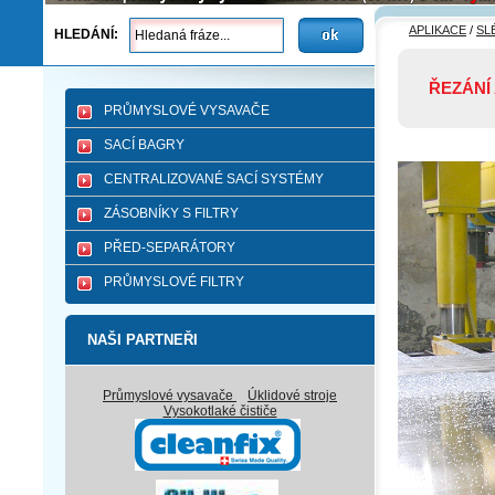
APLIKACE
/
SL
HLEDÁNÍ:
ŘEZÁNÍ 
PRŮMYSLOVÉ VYSAVAČE
SACÍ BAGRY
CENTRALIZOVANÉ SACÍ SYSTÉMY
ZÁSOBNÍKY S FILTRY
PŘED-SEPARÁTORY
PRŮMYSLOVÉ FILTRY
NAŠI PARTNEŘI
Průmyslové vysavače
Úklidové stroje
Vysokotlaké čističe