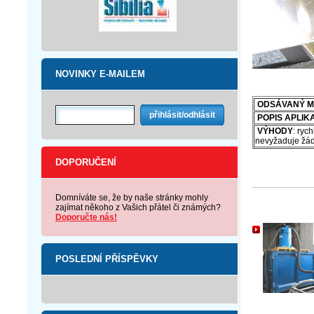
NOVINKY E-MAILEM
OD
SÁVANÝ M
POPIS APLIK
VÝHODY
: ryc
nevyžaduje žád
DOPORUČENÍ
Domníváte se, že by naše stránky mohly
zajímat někoho z Vašich přátel či známých?
Doporučte nás!
POSLEDNÍ PŘÍSPĚVKY