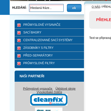
O NÁS
/
PŘEHL
HLEDÁNÍ:
PŘEHLE
PRŮMYSLOVÉ VYSAVAČE
SACÍ BAGRY
Text se připrav
CENTRALIZOVANÉ SACÍ SYSTÉMY
ZÁSOBNÍKY S FILTRY
PŘED-SEPARÁTORY
PRŮMYSLOVÉ FILTRY
NAŠI PARTNEŘI
Průmyslové vysavače
Úklidové stroje
Vysokotlaké čističe